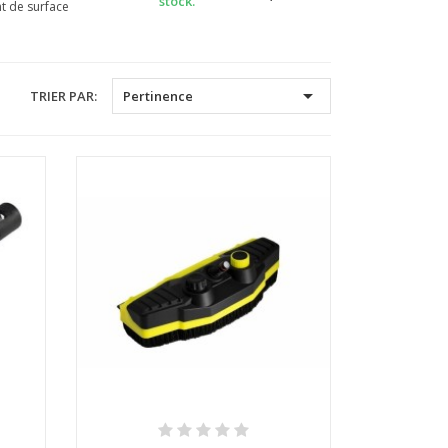
stock.
t de surface

TRIER PAR:
Pertinence
Aperçu rapide