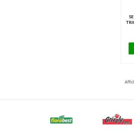
S
TRI
Affic