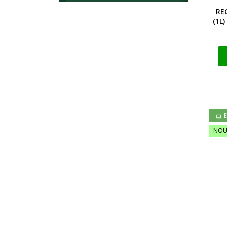
RE
(1L
E
NOU