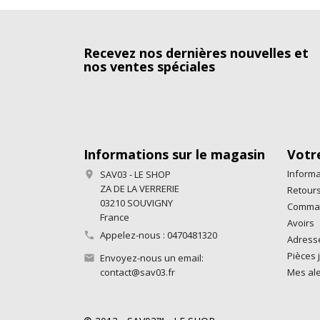
Recevez nos dernières nouvelles et
nos ventes spéciales
Informations sur le magasin
Votr
Informa
SAV03 - LE SHOP

ZA DE LA VERRERIE
Retours
03210 SOUVIGNY
Comma
France
Avoirs
Appelez-nous :
0470481320

Adress
Pièces j
Envoyez-nous un email:

contact@sav03.fr
Mes ale