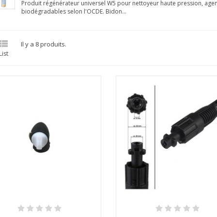
Produit régénérateur universel W5 pour nettoyeur haute pression, agen
biodégradables selon l'OCDE. Bidon...

Il y a 8 produits.
List
Aperçu rapide
Aperçu rapide