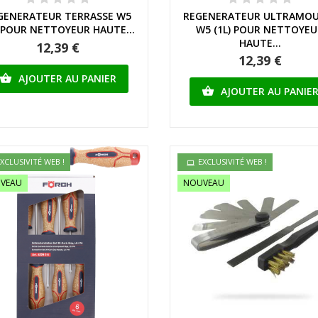
Aperçu rapide
Aperçu rapide
GENERATEUR TERRASSE W5
REGENERATEUR ULTRAMOU
) POUR NETTOYEUR HAUTE...
W5 (1L) POUR NETTOYE
HAUTE...
12,39 €
12,39 €
AJOUTER AU PANIER

AJOUTER AU PANIE

XCLUSIVITÉ WEB !
EXCLUSIVITÉ WEB !
VEAU
NOUVEAU