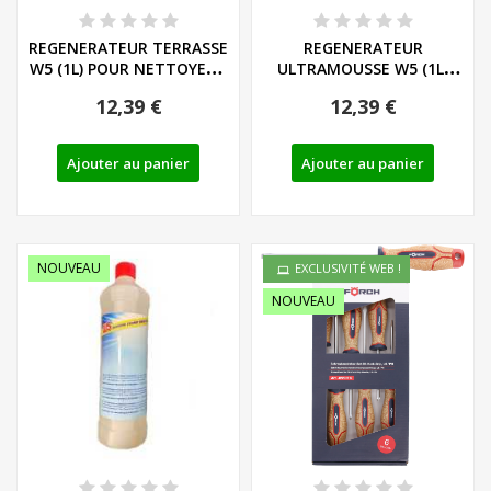
REGENERATEUR TERRASSE
REGENERATEUR
W5 (1L) POUR NETTOYEUR
ULTRAMOUSSE W5 (1L)
HAUTE...
POUR NETTOYEUR
12,39 €
12,39 €
HAUTE...
Ajouter au panier
Ajouter au panier
NOUVEAU
EXCLUSIVITÉ WEB !
NOUVEAU