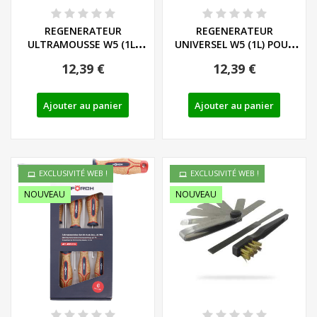
REGENERATEUR
REGENERATEUR
ULTRAMOUSSE W5 (1L)
UNIVERSEL W5 (1L) POUR
POUR NETTOYEUR
NETTOYEUR HAUTE...
12,39 €
12,39 €
HAUTE...
Ajouter au panier
Ajouter au panier
EXCLUSIVITÉ WEB !
EXCLUSIVITÉ WEB !
NOUVEAU
NOUVEAU