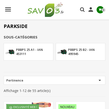

0
PARKSIDE
SOUS-CATÉGORIES
PBBPS 25 A1 - IAN
PBBPS 25 B2 - IAN
453111
495945

Pertinence
Affichage 1-12 de 55 article(s)
NOUVEAU
EXCLUSIVITÉ WEB !