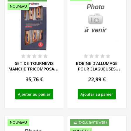
NOUVEAU
SET DE TOURNEVIS
BOBINE D'ALLUMAGE
MANCHE TRICOMPOSANT
POUR ELAGUEUSES
LIEGE - LS/PH - REF:...
PARKSIDE - REF: 91120443
35,76 €
22,99 €
Ajouter au panier
Ajouter au panier
NOUVEAU
EXCLUSIVITÉ WEB !