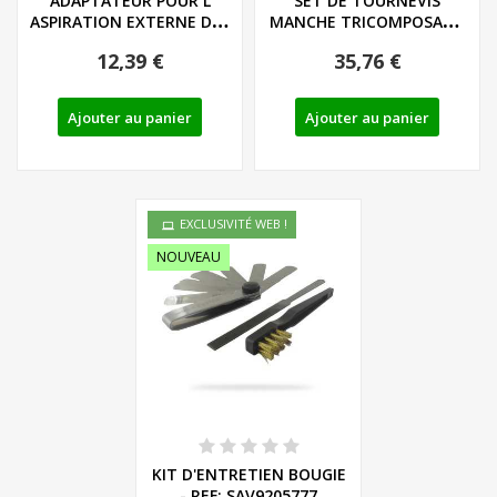
ADAPTATEUR POUR L
SET DE TOURNEVIS
ASPIRATION EXTERNE DES
MANCHE TRICOMPOSANT
POUSSIERES POUR...
LIEGE - LS/PH - REF:...
12,39 €
35,76 €
Ajouter au panier
Ajouter au panier
EXCLUSIVITÉ WEB !
NOUVEAU
KIT D'ENTRETIEN BOUGIE
- REF: SAV9205777