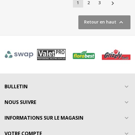

1
2
3

Retour en haut
BULLETIN

NOUS SUIVRE

INFORMATIONS SUR LE MAGASIN

VOTRE COMPTE
