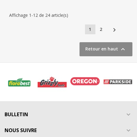
Affichage 1-12 de 24 article(s)

1
2

Retour en haut
BULLETIN

NOUS SUIVRE
