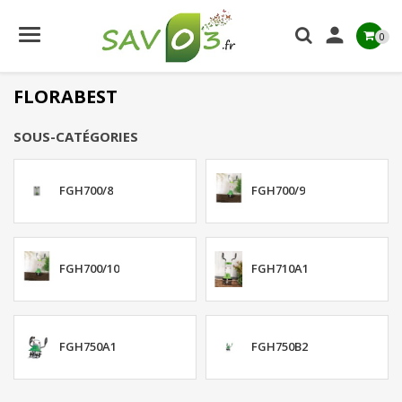

0
FLORABEST
SOUS-CATÉGORIES
FGH700/8
FGH700/9
FGH700/10
FGH710A1
FGH750A1
FGH750B2