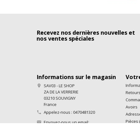
Recevez nos dernières nouvelles et
nos ventes spéciales
Informations sur le magasin
Votr
Informa
SAV03 - LE SHOP

ZA DE LA VERRERIE
Retours
03210 SOUVIGNY
Comma
France
Avoirs
Appelez-nous :
0470481320

Adress
Pièces j
Envoyez-nous un email:

contact@sav03.fr
Mes ale