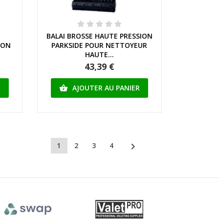
Aperçu rapide
BALAI BROSSE HAUTE PRESSION
ION
PARKSIDE POUR NETTOYEUR
HAUTE...
43,39 €
R
AJOUTER AU PANIER


1
2
3
4