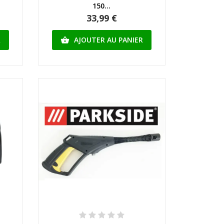
150...
33,99 €
R
AJOUTER AU PANIER

Aperçu rapide