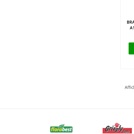
BRA
A
Affi