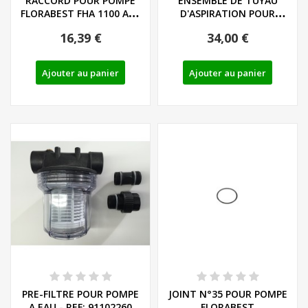
RACCORD POUR POMPE
ENSEMBLE DE TUYAU
FLORABEST FHA 1100 A1 -
D'ASPIRATION POUR
REF: 91093447
POMPE A EAU - REF:...
16,39 €
34,00 €
Ajouter au panier
Ajouter au panier
PRE-FILTRE POUR POMPE
JOINT N°35 POUR POMPE
A EAU - REF: 91102260
FLORABEST