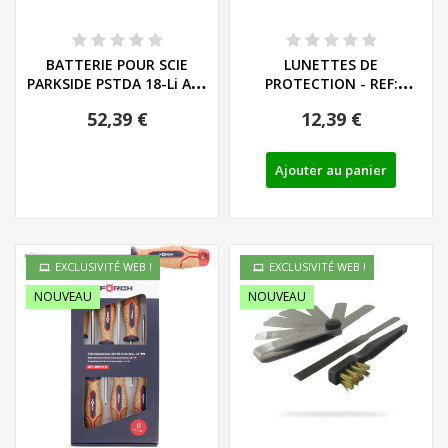
BATTERIE POUR SCIE
LUNETTES DE
PARKSIDE PSTDA 18-Li A1 /
PROTECTION - REF:
PHKSA 18-Li...
91102887
52,39 €
12,39 €
Ajouter au panier
EXCLUSIVITÉ WEB !
EXCLUSIVITÉ WEB !
NOUVEAU
NOUVEAU