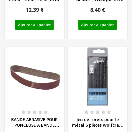
PARKSIDE
SERRAGE POUR
12,39 €
8,40 €
PONCEUSE...
Ajouter au panier
Ajouter au panier
BANDE ABRASIVE POUR
Jeu de forets pour le
PONCEUSE A BANDE
métal 6 pièces Wolfcraft
PARKSIDE PSBS 240 C2...
HSS laminé...