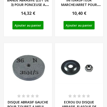
BANDE ABRASIVE (LOT DE
INTERRUPTEUR
3) POUR PONCEUSE A
MARCHE/ARRET POUR
BANDE PARKSIDE...
PONCEUSE A BANDE
14,32 €
10,40 €
PARKSIDE...
Ajouter au panier
Ajouter au panier
DISQUE ABRASIF GAUCHE
ECROU DU DISQUE
POUR TOURET A MEULER
ABRASIF, FLASQUE DE