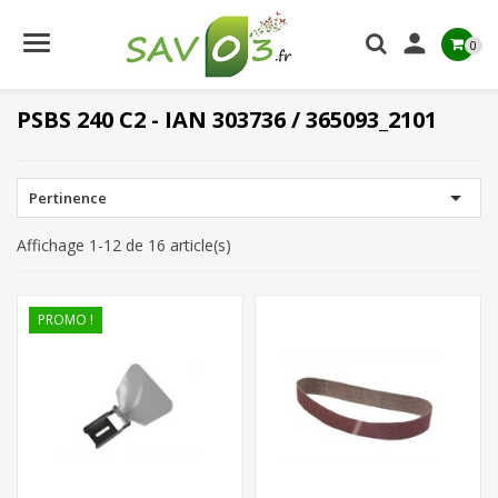

0
PSBS 240 C2 - IAN 303736 / 365093_2101

Pertinence
Affichage 1-12 de 16 article(s)
PROMO !