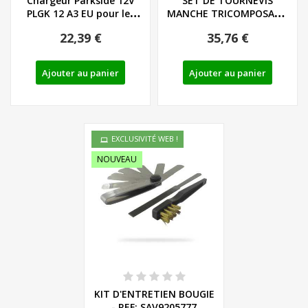
Chargeur Parkside 12V
SET DE TOURNEVIS
PLGK 12 A3 EU pour les
MANCHE TRICOMPOSANT
batteries de...
LIEGE - LS/PH - REF:...
22,39 €
35,76 €
Ajouter au panier
Ajouter au panier
EXCLUSIVITÉ WEB !
NOUVEAU
KIT D'ENTRETIEN BOUGIE
- REF: SAV9205777