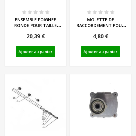
ENSEMBLE POIGNEE
MOLETTE DE
RONDE POUR TAILLE
RACCORDEMENT POUR
HAIES MANCHE LONG...
FHL A1/ B2/ B3/ C4/ D4/
20,39 €
4,80 €
E5...
Ajouter au panier
Ajouter au panier