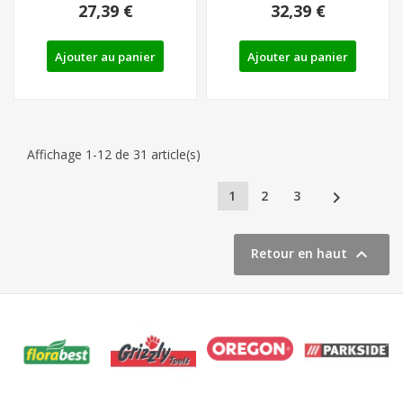
27,39 €
32,39 €
PWD 25 A1
Ajouter au panier
Ajouter au panier
Affichage 1-12 de 31 article(s)

1
2
3

Retour en haut