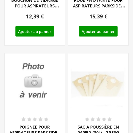
BOUCHON DE VIDANGE
ROUE PIVOTANTE POUR
POUR ASPIRATEURS
ASPIRATEURS PARKSIDE -
PARKSIDE - REF: 91104186
REF: 91105502
12,39 €
15,39 €
Ajouter au panier
Ajouter au panier
POIGNEE POUR
SAC A POUSSIÈRE EN
ASPIRATEURS PARKSIDE -
PAPIER (30L) - ZR80G