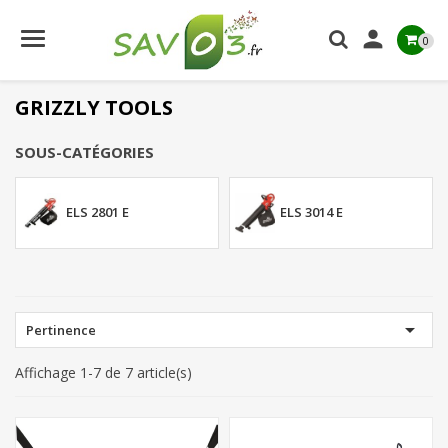

0
GRIZZLY TOOLS
SOUS-CATÉGORIES
ELS 2801 E
ELS 3014 E

Pertinence
Affichage 1-7 de 7 article(s)