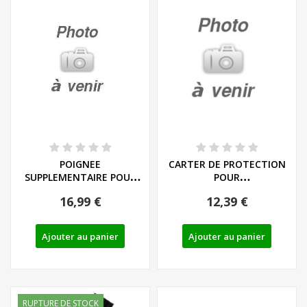
POIGNEE
CARTER DE PROTECTION
SUPPLEMENTAIRE POUR
POUR
ASPIRATEUR SOUFFLEUR
ASPIRATEURS/SOUFFLEURS
16,99 €
12,39 €
DE...
DE...
Ajouter au panier
Ajouter au panier
RUPTURE DE STOCK