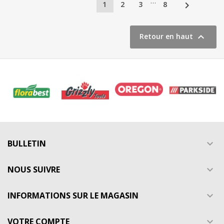
…

1
2
3
8

Retour en haut
BULLETIN

NOUS SUIVRE

INFORMATIONS SUR LE MAGASIN

VOTRE COMPTE
