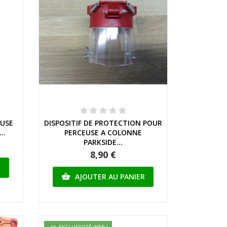
Aperçu rapide
EUSE
DISPOSITIF DE PROTECTION POUR
..
PERCEUSE A COLONNE
PARKSIDE...
8,90 €
R
AJOUTER AU PANIER

EXCLUSIVITÉ WEB !