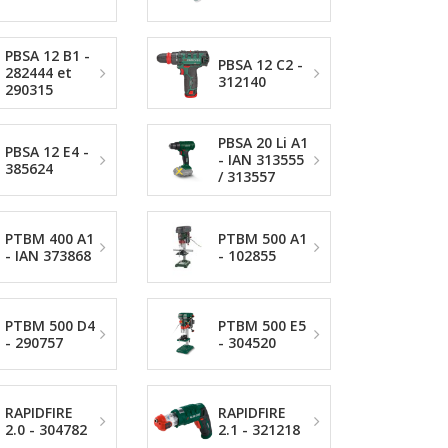
PBSA 12 B1 -
PBSA 12 C2 -
282444 et
312140
290315
PBSA 20 Li A1
PBSA 12 E4 -
- IAN 313555
385624
/ 313557
PTBM 400 A1
PTBM 500 A1
- IAN 373868
- 102855
PTBM 500 D4
PTBM 500 E5
- 290757
- 304520
RAPIDFIRE
RAPIDFIRE
2.0 - 304782
2.1 - 321218