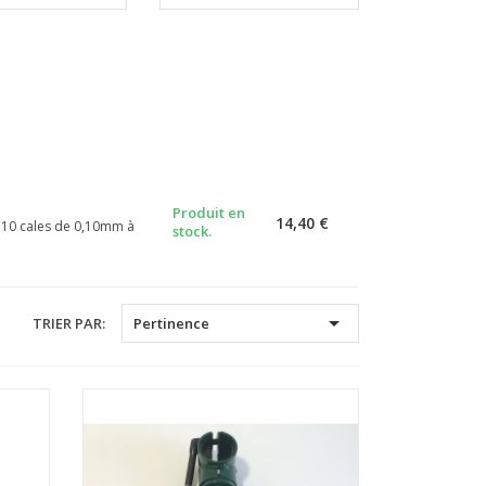
Produit en
14,40 €
e 10 cales de 0,10mm à
stock.

TRIER PAR:
Pertinence