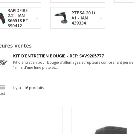
RAPIDFIRE
PTBSA 20 Li
2.2 - IAN
A1 - IAN
366518 ET
439334
390412
eures Ventes
KIT D'ENTRETIEN BOUGIE - REF: SAV9205777
Kit d'entretien pour bougie d'allumages et rupteurs comprenant jeu d
1mm, d'une lime plate et...

Il y a 116 produits.
List