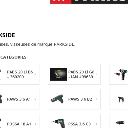
KSIDE
uses, visseuses de marque PARKSIDE.
-CATÉGORIES
PABS 20 Li E6
PABS 20 Li G8
- 360200
- IAN 499639
PAWS 3.6 A1
PAWS 3.6 B2
PDSSA 18 A1
PSSA 3.6 C3