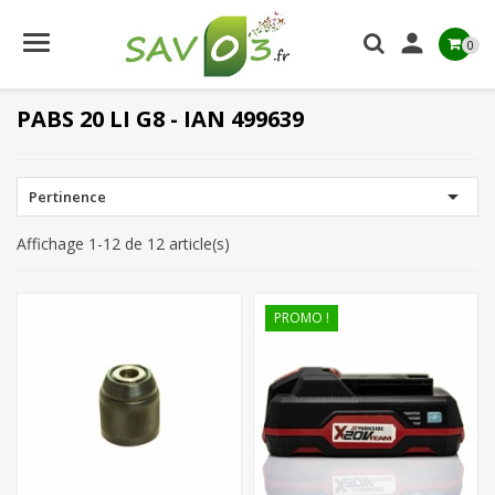

0
PABS 20 LI G8 - IAN 499639

Pertinence
Affichage 1-12 de 12 article(s)
PROMO !