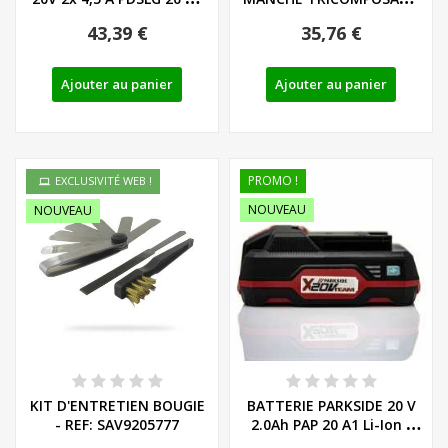
DE/EU...
LIEGE - LS/PH - REF:...
43,39 €
35,76 €
Ajouter au panier
Ajouter au panier
PROMO !
EXCLUSIVITÉ WEB !
NOUVEAU
NOUVEAU
KIT D'ENTRETIEN BOUGIE
BATTERIE PARKSIDE 20 V
- REF: SAV9205777
2.0Ah PAP 20 A1 Li-Ion -
REF:...