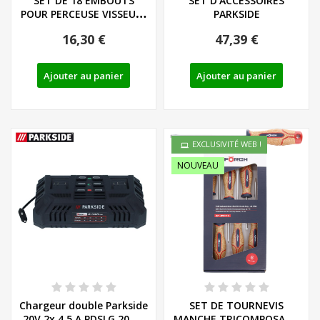
SET DE 18 EMBOUTS
SET D'ACCESSOIRES
POUR PERCEUSE VISSEUSE
PARKSIDE
SANS FIL...
16,30 €
47,39 €
Ajouter au panier
Ajouter au panier
EXCLUSIVITÉ WEB !
NOUVEAU
Chargeur double Parkside
SET DE TOURNEVIS
20V 2x 4,5 A PDSLG 20 B1
MANCHE TRICOMPOSANT