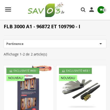

0
FLB 3000 A1 - 96872 ET 109790 - I

Pertinence
Affichage 1-2 de 2 article(s)
EXCLUSIVITÉ WEB !
EXCLUSIVITÉ WEB !
NOUVEAU
NOUVEAU