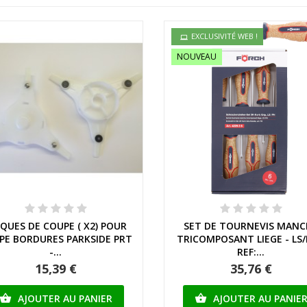
EXCLUSIVITÉ WEB !
NOUVEAU
Aperçu rapide
Aperçu rapide
SQUES DE COUPE ( X2) POUR
SET DE TOURNEVIS MANC
PE BORDURES PARKSIDE PRT
TRICOMPOSANT LIEGE - LS/
-...
REF:...
15,39 €
35,76 €
AJOUTER AU PANIER
AJOUTER AU PANIE

