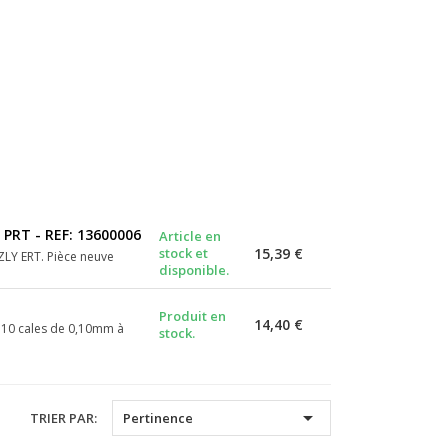
PRT - REF: 13600006
Article en
stock et
15,39 €
LY ERT. Pièce neuve
disponible.
Produit en
14,40 €
e 10 cales de 0,10mm à
stock.

TRIER PAR:
Pertinence