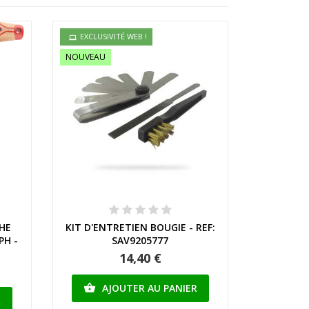
EXCLUSIVITÉ WEB !
NOUVEAU
Aperçu rapide
HE
KIT D'ENTRETIEN BOUGIE - REF:
PH -
SAV9205777
14,40 €
AJOUTER AU PANIER

R