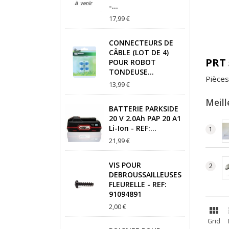
-...
17,99 €
CONNECTEURS DE
CÂBLE (LOT DE 4)
PRT 
POUR ROBOT
TONDEUSE...
Pièce
13,99 €
Meill
BATTERIE PARKSIDE
20 V 2.0Ah PAP 20 A1
Li-Ion - REF:...
21,99 €
VIS POUR
DEBROUSSAILLEUSES
FLEURELLE - REF:
91094891
2,00 €

Grid