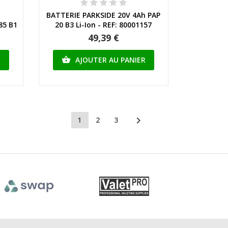
Aperçu rapide
BATTERIE PARKSIDE 20V 4Ah PAP
85 B1
20 B3 Li-Ion - REF: 80001157
49,39 €
R
AJOUTER AU PANIER


1
2
3