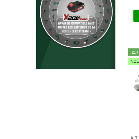
E
NOU
KIT