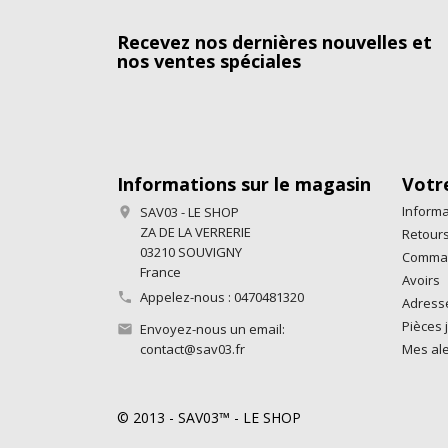
Recevez nos dernières nouvelles et
nos ventes spéciales
Informations sur le magasin
Votr
Informa
SAV03 - LE SHOP

ZA DE LA VERRERIE
Retours
03210 SOUVIGNY
Comma
France
Avoirs
Appelez-nous :
0470481320

Adress
Pièces j
Envoyez-nous un email:

contact@sav03.fr
Mes ale
© 2013 - SAV03™ - LE SHOP