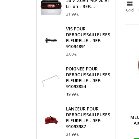
20 V 2.0Ah PAP 20 A1

Li-Ion - REF:...
Grid
21,99 €
VIS POUR
DEBROUSSAILLEUSES
FLEURELLE - REF:
91094891
2,00 €
POIGNEE POUR
DEBROUSSAILLEUSES
FLEURELLE - REF:
91093854
19,99 €
LANCEUR POUR
DEBROUSSAILLEUSES
MEU
FLEURELLE - REF:
AI
91093987
31,99 €