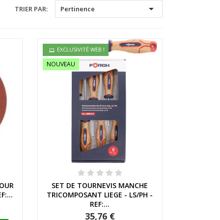

TRIER PAR:
Pertinence
EXCLUSIVITÉ WEB !
NOUVEAU
Aperçu rapide
POUR
SET DE TOURNEVIS MANCHE
:...
TRICOMPOSANT LIEGE - LS/PH -
REF:...
35,76 €