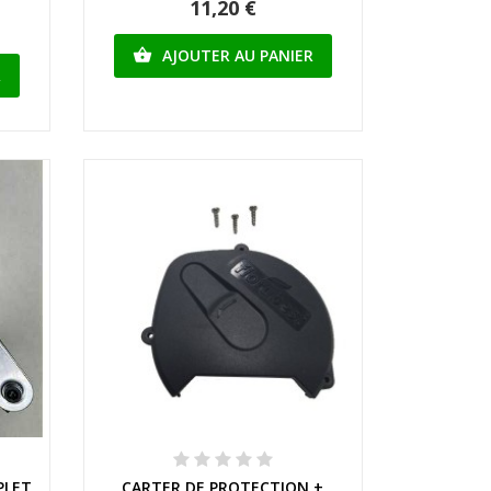
11,20 €
AJOUTER AU PANIER

R
Aperçu rapide
PLET
CARTER DE PROTECTION +