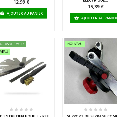
ELECTRIQUE...
12,99 €
15,39 €
AJOUTER AU PANIER

AJOUTER AU PANIE

NOUVEAU
XCLUSIVITÉ WEB !
VEAU
Aperçu rapide
Aperçu rapide
 D'ENTRETIEN BOUGIE - REF:
SUPPORT DE SERRAGE COM