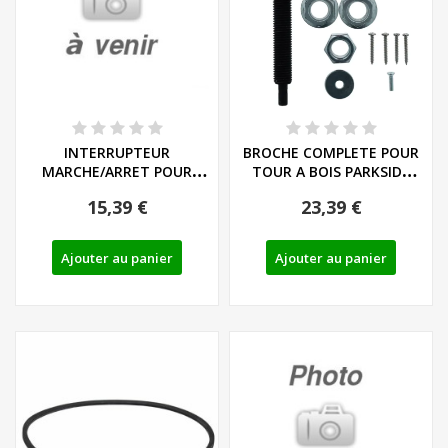
INTERRUPTEUR
BROCHE COMPLETE POUR
MARCHE/ARRET POUR
TOUR A BOIS PARKSIDE
TOUR A BOIS PARKSIDE
PDM 600 C3 -...
15,39 €
23,39 €
PDM...
Ajouter au panier
Ajouter au panier