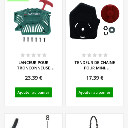
LANCEUR POUR
TENDEUR DE CHAINE
TRONCONNEUSE
POUR MINI
THERMIQUE PARKSIDE
TRONCONNEUSE
23,39 €
17,39 €
PBKS 53 -...
PARKSIDE PGHSA...
Ajouter au panier
Ajouter au panier