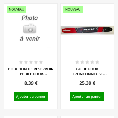
NOUVEAU
NOUVEAU
BOUCHON DE RESERVOIR
GUIDE POUR
D'HUILE POUR
TRONCONNEUSE
TRONCONNEUSE
PARKSIDE PERFORMANCE -
8,39 €
25,39 €
PARKSIDE...
REF: 91120149
Ajouter au panier
Ajouter au panier