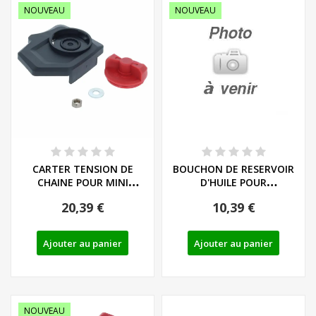
NOUVEAU
NOUVEAU
CARTER TENSION DE
BOUCHON DE RESERVOIR
CHAINE POUR MINI
D'HUILE POUR
TRONCONNEUSE
TRONCONNEUSES
20,39 €
10,39 €
PARKSIDE...
PARKSIDE...
Ajouter au panier
Ajouter au panier
NOUVEAU