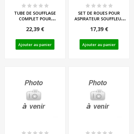
TUBE DE SOUFFLAGE
SET DE ROUES POUR
COMPLET POUR
ASPIRATEUR SOUFFLEUR
ASPIRATEUR SOUFFLEUR
DE FEUILLES...
22,39 €
17,39 €
DE...
Ajouter au panier
Ajouter au panier