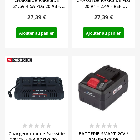
CHARGEUR PARKSIDE
CHARGEUR PARKSIDE PLG
21.5V 4.5A PLG 20 A3 -
20 A1 - 2.4A - REF:
80001323
80001337
27,39 €
27,39 €
Ajouter au panier
Ajouter au panier
Chargeur double Parkside
BATTERIE SMART 20V /
20V 2x 4,5 A PDSLG 20 B1
8Ah PARKSIDE