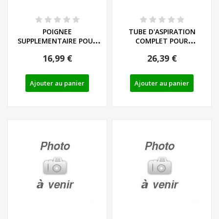
POIGNEE
TUBE D'ASPIRATION
SUPPLEMENTAIRE POUR
COMPLET POUR
ASPIRATEUR SOUFFLEUR
ASPIRATEUR SOUFFLEUR
16,99 €
26,39 €
DE...
DE...
Ajouter au panier
Ajouter au panier