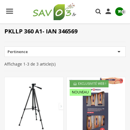

0
PKLLP 360 A1- IAN 346569

Pertinence
Affichage 1-3 de 3 article(s)
EXCLUSIVITÉ WEB !
NOUVEAU