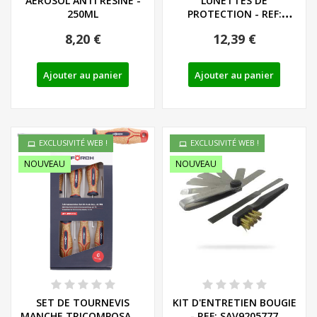
AEROSOL ANTI RESINE -
LUNETTES DE
250ML
PROTECTION - REF:
91102887
8,20 €
12,39 €
Ajouter au panier
Ajouter au panier
EXCLUSIVITÉ WEB !
EXCLUSIVITÉ WEB !
NOUVEAU
NOUVEAU
SET DE TOURNEVIS
KIT D'ENTRETIEN BOUGIE
MANCHE TRICOMPOSANT
- REF: SAV9205777