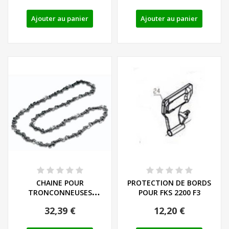
Ajouter au panier
Ajouter au panier
CHAINE POUR
PROTECTION DE BORDS
TRONCONNEUSES
POUR FKS 2200 F3
ELECTRIQUES FLORABEST
32,39 €
12,20 €
ET...