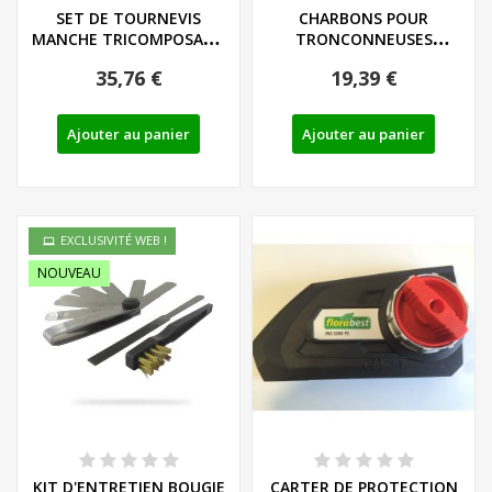
SET DE TOURNEVIS
CHARBONS POUR
MANCHE TRICOMPOSANT
TRONCONNEUSES
LIEGE - LS/PH - REF:...
FLORABEST - REF:
35,76 €
19,39 €
75111087
Ajouter au panier
Ajouter au panier
EXCLUSIVITÉ WEB !
NOUVEAU
KIT D'ENTRETIEN BOUGIE
CARTER DE PROTECTION