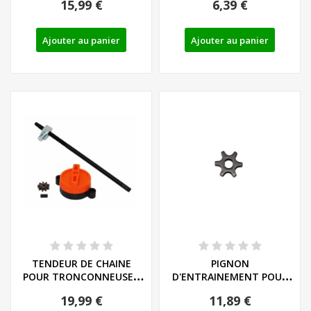
15,99 €
6,39 €
PARKSIDE...
Ajouter au panier
Ajouter au panier
TENDEUR DE CHAINE
PIGNON
POUR TRONCONNEUSE -
D'ENTRAINEMENT POUR
REF: 91104635
TRONCONNEUSES
19,99 €
11,89 €
FLORABEST ET...