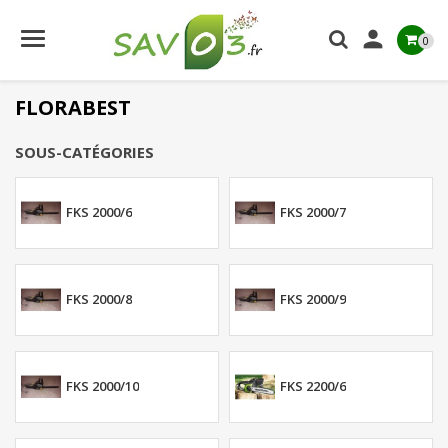

0
FLORABEST
SOUS-CATÉGORIES
FKS 2000/6
FKS 2000/7
FKS 2000/8
FKS 2000/9
FKS 2000/10
FKS 2200/6