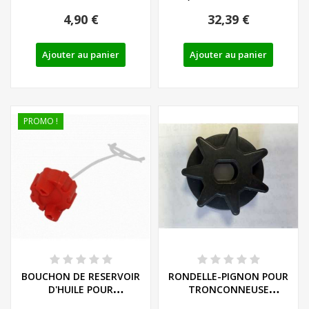
FLORABEST OU GRIZZLY -
MOLETTE DE TENSION
4,90 €
32,39 €
REF:...
DE...
Ajouter au panier
Ajouter au panier
PROMO !
BOUCHON DE RESERVOIR
RONDELLE-PIGNON POUR
D'HUILE POUR
TRONCONNEUSE
TRONCONNEUSES
FLORABEST SERIE FKS...