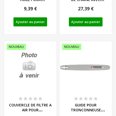
TRONCONNEUSE
EMBRAYAGE ET CLOCHE...
9,39 €
27,39 €
PARKSIDE...
Ajouter au panier
Ajouter au panier
NOUVEAU
NOUVEAU
COUVERCLE DE FILTRE A
GUIDE POUR
AIR POUR
TRONCONNEUSE
TRONCONNEUSE
PARKSIDE PERFORMANCE -