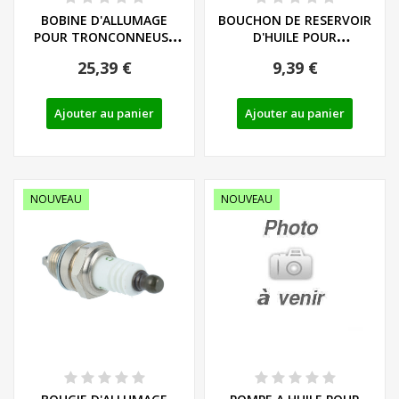
BOBINE D'ALLUMAGE
BOUCHON DE RESERVOIR
POUR TRONCONNEUSE
D'HUILE POUR
PARKSIDE
TRONCONNEUSE
25,39 €
9,39 €
PERFORMANCE...
PARKSIDE...
Ajouter au panier
Ajouter au panier
NOUVEAU
NOUVEAU