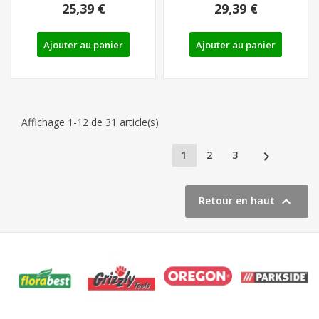
25,39 €
29,39 €
PARKSIDE...
REF: 91120068
Ajouter au panier
Ajouter au panier
Affichage 1-12 de 31 article(s)

1
2
3

Retour en haut