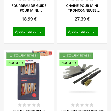
FOURREAU DE GUIDE
CHAINE POUR MINI
POUR MINI
TRONCONNEUSE
TRONCONNEUSES
PARKSIDE PGHSA - REF:
18,99 €
27,39 €
PARKSIDE - REF:...
30091633
Ajouter au panier
Ajouter au panier
EXCLUSIVITÉ WEB !
EXCLUSIVITÉ WEB !
NOUVEAU
NOUVEAU