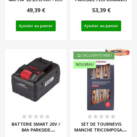
80001157
PAPS 204 A1...
49,39 €
53,39 €
Ajouter au panier
Ajouter au panier
EXCLUSIVITÉ WEB !
NOUVEAU
BATTERIE SMART 20V /
SET DE TOURNEVIS
8Ah PARKSIDE
MANCHE TRICOMPOSANT
PERFORMANCE PAPS 208
LIEGE - LS/PH - REF:...