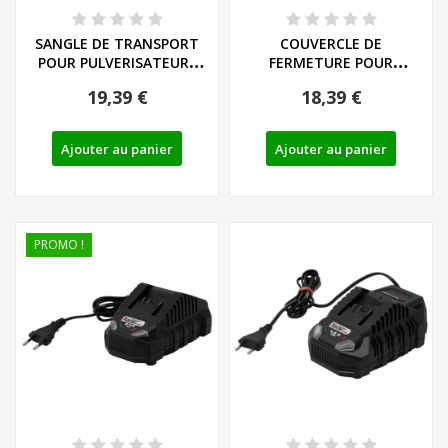
SANGLE DE TRANSPORT
COUVERCLE DE
POUR PULVERISATEURS
FERMETURE POUR
PARKSIDE - REF:...
PULVERISATEURS
19,39 €
18,39 €
PARKSIDE -...
Ajouter au panier
Ajouter au panier
PROMO !