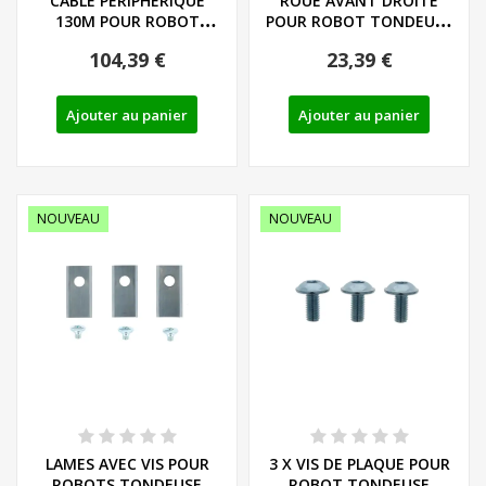
CABLE PERIPHERIQUE
ROUE AVANT DROITE
130M POUR ROBOT
POUR ROBOT TONDEUSE
TONDEUSE PARKSIDE
PARKSIDE PMRA -...
104,39 €
23,39 €
PMRA...
Ajouter au panier
Ajouter au panier
NOUVEAU
NOUVEAU
LAMES AVEC VIS POUR
3 X VIS DE PLAQUE POUR
ROBOTS TONDEUSE
ROBOT TONDEUSE