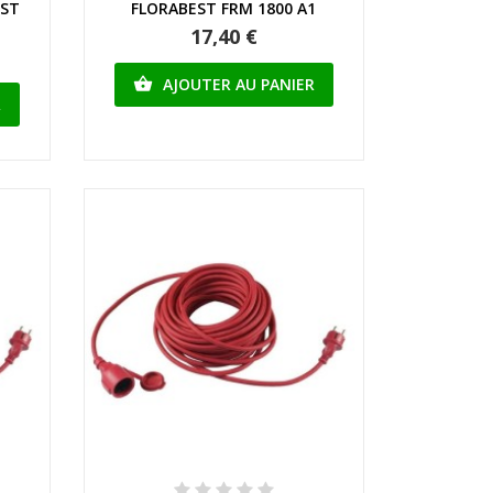
EST
FLORABEST FRM 1800 A1
17,40 €
AJOUTER AU PANIER

R
Aperçu rapide