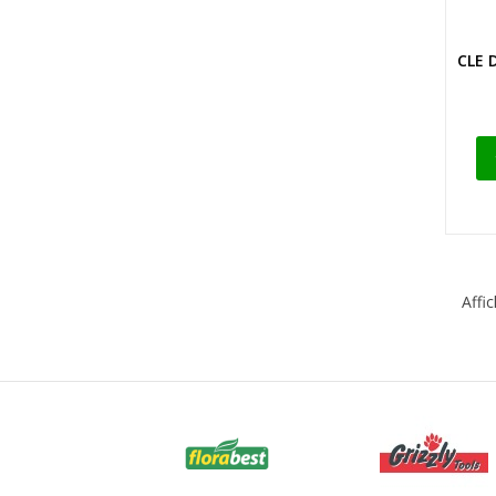
CLE 
Affi