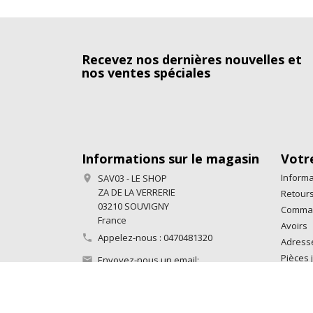
Recevez nos dernières nouvelles et
nos ventes spéciales
Informations sur le magasin
Votr
Informa
SAV03 - LE SHOP

ZA DE LA VERRERIE
Retours
03210 SOUVIGNY
Comma
France
Avoirs
Appelez-nous :
0470481320

Adress
Pièces j
Envoyez-nous un email:

contact@sav03.fr
Mes ale