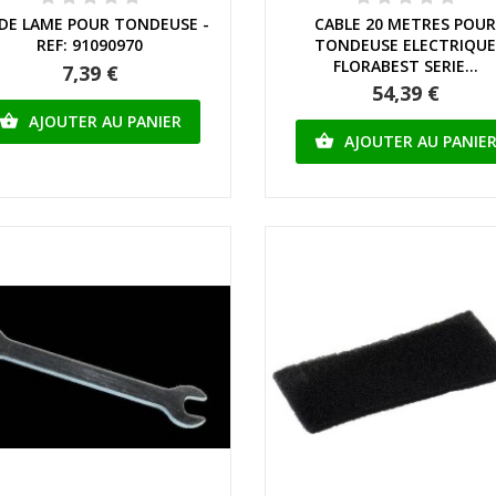
 DE LAME POUR TONDEUSE -
CABLE 20 METRES POU
REF: 91090970
TONDEUSE ELECTRIQU
FLORABEST SERIE...
7,39 €
54,39 €
AJOUTER AU PANIER

AJOUTER AU PANIE
