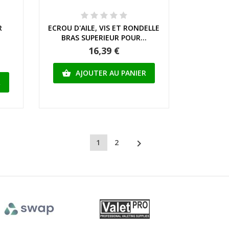
Aperçu rapide
R
ECROU D'AILE, VIS ET RONDELLE
E
BRAS SUPERIEUR POUR...
16,39 €
AJOUTER AU PANIER

R

1
2