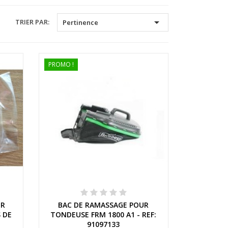

TRIER PAR:
Pertinence
PROMO !
Aperçu rapide
UR
BAC DE RAMASSAGE POUR
 DE
TONDEUSE FRM 1800 A1 - REF:
91097133