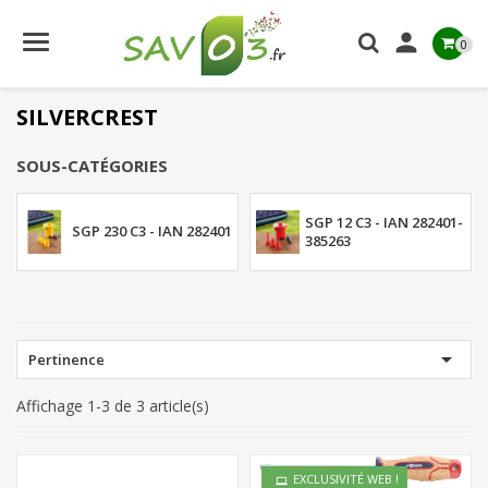

0
SILVERCREST
SOUS-CATÉGORIES
SGP 12 C3 - IAN 282401-
SGP 230 C3 - IAN 282401
385263

Pertinence
Affichage 1-3 de 3 article(s)
EXCLUSIVITÉ WEB !