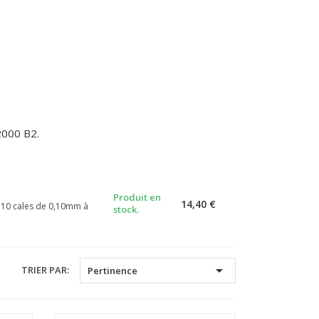
000 B2.
Produit en
14,40 €
e 10 cales de 0,10mm à
stock.

TRIER PAR:
Pertinence