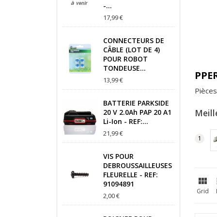
-...
17,99 €
CONNECTEURS DE
CÂBLE (LOT DE 4)
POUR ROBOT
TONDEUSE...
PPER
13,99 €
Pièce
BATTERIE PARKSIDE
Meill
20 V 2.0Ah PAP 20 A1
Li-Ion - REF:...
21,99 €
VIS POUR
DEBROUSSAILLEUSES
FLEURELLE - REF:

91094891
Grid
2,00 €