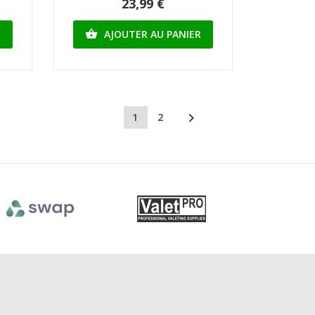
23,99 €
R
AJOUTER AU PANIER


1
2