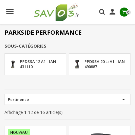

0
PARKSIDE PERFORMANCE
SOUS-CATÉGORIES
PPDSSA 12 A1 - IAN
PPDSSA 20 Li A1 - IAN
431110
490887

Pertinence
Affichage 1-12 de 16 article(s)
NOUVEAU