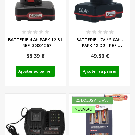
BATTERIE 4 Ah PAPK 12 B1
BATTERIE 12V / 5.0Ah -
- REF: 80001267
PAPK 12 D2 - REF:
80001271
38,39 €
49,39 €
Ajouter au panier
Ajouter au panier
EXCLUSIVITÉ WEB !
NOUVEAU