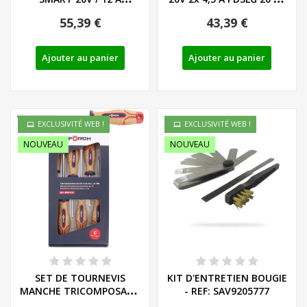
PARKSIDE...
DE/EU...
55,39 €
43,39 €
Ajouter au panier
Ajouter au panier
EXCLUSIVITÉ WEB !
EXCLUSIVITÉ WEB !
NOUVEAU
NOUVEAU
SET DE TOURNEVIS
KIT D'ENTRETIEN BOUGIE
MANCHE TRICOMPOSANT
- REF: SAV9205777
LIEGE - LS/PH - REF:...