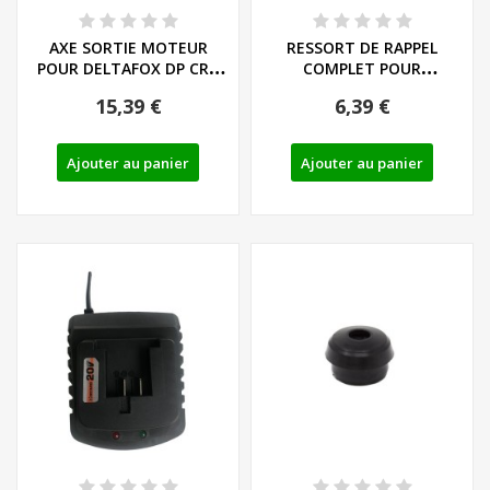
AXE SORTIE MOTEUR
RESSORT DE RAPPEL
POUR DELTAFOX DP CRH
COMPLET POUR
2011 - REF : 91105516
DELTAFOX DP CRH 2011 -
15,39 €
6,39 €
REF...
Ajouter au panier
Ajouter au panier