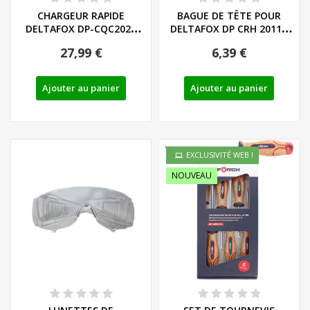
CHARGEUR RAPIDE
BAGUE DE TÊTE POUR
DELTAFOX DP-CQC2020
DELTAFOX DP CRH 2011 -
20V 2,5 A - REF :...
REF : 91105517
27,99 €
6,39 €
Ajouter au panier
Ajouter au panier
EXCLUSIVITÉ WEB !
NOUVEAU