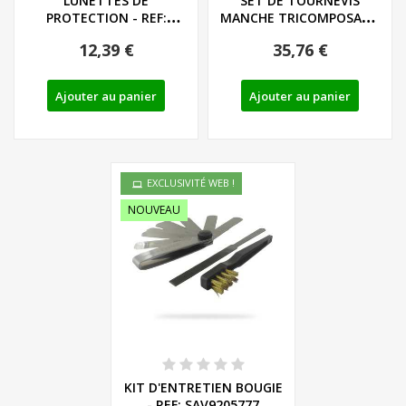
LUNETTES DE
SET DE TOURNEVIS
PROTECTION - REF:
MANCHE TRICOMPOSANT
91102887
LIEGE - LS/PH - REF:...
12,39 €
35,76 €
Ajouter au panier
Ajouter au panier
EXCLUSIVITÉ WEB !
NOUVEAU
KIT D'ENTRETIEN BOUGIE
- REF: SAV9205777