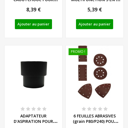
PONCEUSE...
PARKSIDE PMFS...
8,39 €
5,39 €
Ajouter au panier
Ajouter au panier
PROMO !
ADAPTATEUR
6 FEUILLES ABRASIVES
D'ASPIRATION POUR
(grain P80/P240) POUR
PONCEUSE ET
PONCEUSE 3 EN...