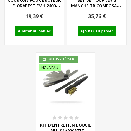
COURROIE POUR BROYEUR
SET DE TOURNEVIS
FLORABEST FMH 2400
MANCHE TRICOMPOSANT
A1/B2 - REF:...
LIEGE - LS/PH - REF:...
19,39 €
35,76 €
Ajouter au panier
Ajouter au panier
EXCLUSIVITÉ WEB !
NOUVEAU
KIT D'ENTRETIEN BOUGIE
- REF: SAV9205777