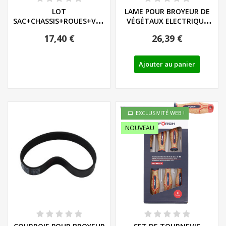
LOT
LAME POUR BROYEUR DE
SAC+CHASSIS+ROUES+VISSERIE+SYSTEME
VÉGÉTAUX ELECTRIQUE
DE COULISSE POUR...
FMH ET EMH -...
17,40 €
26,39 €
Ajouter au panier
EXCLUSIVITÉ WEB !
NOUVEAU