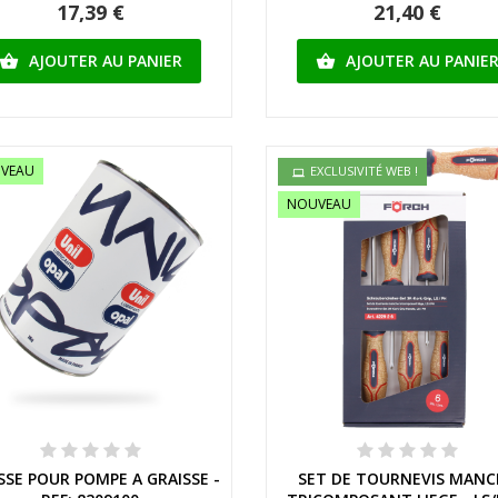
17,39 €
21,40 €
AJOUTER AU PANIER
AJOUTER AU PANIE


VEAU
EXCLUSIVITÉ WEB !
NOUVEAU
Aperçu rapide
Aperçu rapide
SSE POUR POMPE A GRAISSE -
SET DE TOURNEVIS MANC