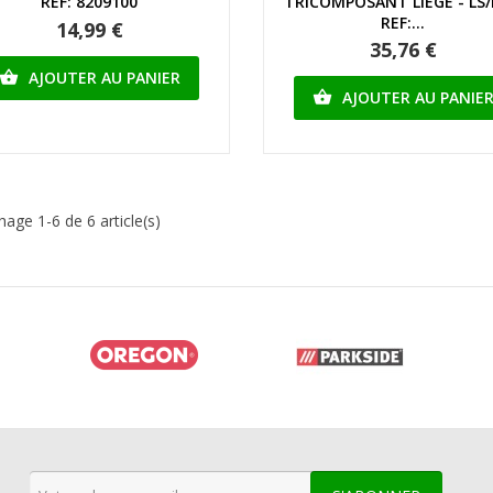
REF: 8209100
TRICOMPOSANT LIEGE - LS/
REF:...
14,99 €
35,76 €
AJOUTER AU PANIER

AJOUTER AU PANIE

hage 1-6 de 6 article(s)