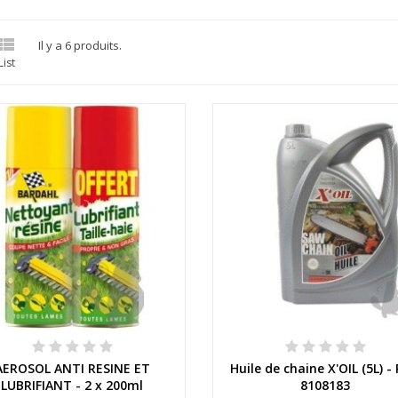

Il y a 6 produits.
List
Aperçu rapide
Aperçu rapide
AEROSOL ANTI RESINE ET
Huile de chaine X'OIL (5L) - 
LUBRIFIANT - 2 x 200ml
8108183