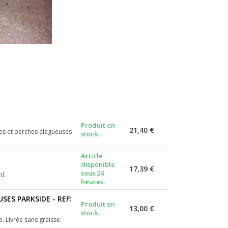
Produit en
21,40 €
uses et perches élagueuses
stock.
Article
disponible
17,39 €
sous 24
ml.
heures.
ES PARKSIDE - REF:
Produit en
13,00 €
stock.
 Livrée sans graisse.