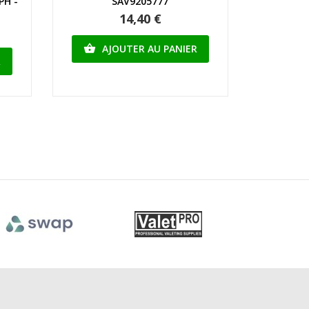
PH -
SAV9205777
14,40 €
AJOUTER AU PANIER

R