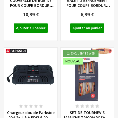
COUVERCLE DE BOBINE
GALET D ESPACEMENT
POUR COUPE BORDURE
POUR COUPE BORDURE
PARKSIDE -...
PARKSIDE PRTA...
10,39 €
6,39 €
Ajouter au panier
Ajouter au panier
EXCLUSIVITÉ WEB !
NOUVEAU
Chargeur double Parkside
SET DE TOURNEVIS
20V 2x 4,5 A PDSLG 20 B1
MANCHE TRICOMPOSANT