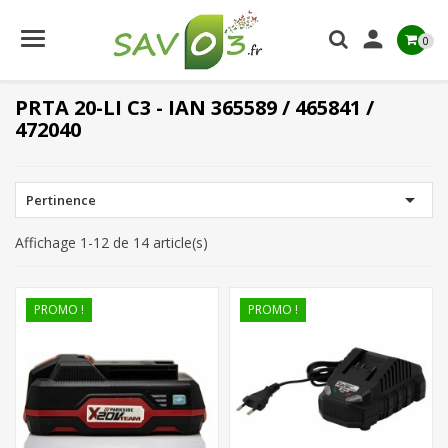

0
PRTA 20-LI C3 - IAN 365589 / 465841 /
472040

Pertinence
Affichage 1-12 de 14 article(s)
PROMO !
PROMO !