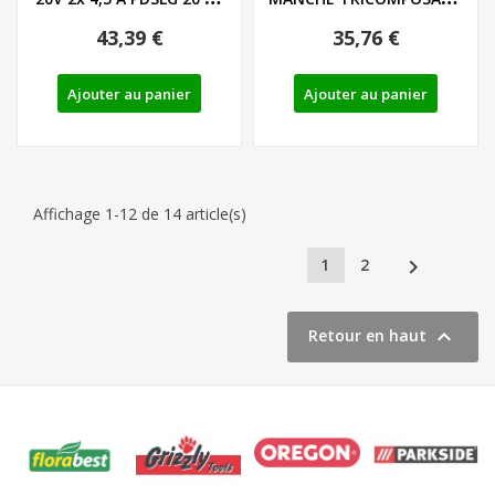
DE/EU...
LIEGE - LS/PH - REF:...
43,39 €
35,76 €
Ajouter au panier
Ajouter au panier
Affichage 1-12 de 14 article(s)

1
2

Retour en haut